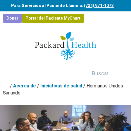
Saltar al contenido principal
Para Servicios al Paciente Llame a:
(734) 971-1073
Donar
Portal del Paciente MyChart
Buscar
/
Acerca de
/
Iniciativas de salud
/
Hermanos Unidos
Sanando