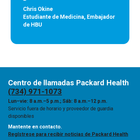
Chris Okine
Estudiante de Medicina, Embajador
de HBU
Centro de llamadas Packard Health
(734) 971-1073
Lun–vie: 8 a.m.–5 p.m.; Sáb: 8 a.m.–12 p.m.
Servicio fuera de horario y proveedor de guardia
disponibles
Mantente en contacto.
Regístrese para recibir noticias de Packard Health