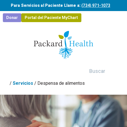
Saltar al contenido principal
Para Servicios al Paciente Llame a:
(734) 971-1073
Donar
Portal del Paciente MyChart
Buscar
/
Servicios
/
Despensa de alimentos