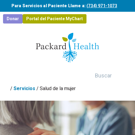
Saltar al contenido principal
Para Servicios al Paciente Llame a:
(734) 971-1073
Donar
Portal del Paciente MyChart
Buscar
/
Servicios
/
Salud de la mujer