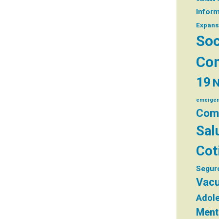
Infor
Expans
Soc
Com
19
N
emergen
Comi
Sal
Cot
Segur
Vacu
Adol
Ment