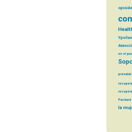
opioid
com
Health
Ypsilan
Atenció
en el pa
Sopo
prenatal
recuper
recuper
Packard 
la muj