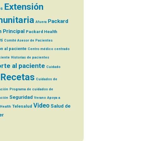
Extensión
es
unitaria
Packard
Afuera
 Principal
Packard Health
ti
Comité Asesor de Pacientes
n al paciente
Centro médico centrado
ciente
Historias de pacientes
rte al paciente
Cuidado
Recetas
Cuidados de
ación
Programa de cuidados de
Seguridad
ación
Verano
Apoya a
Video
Salud de
Telesalud
Health
er