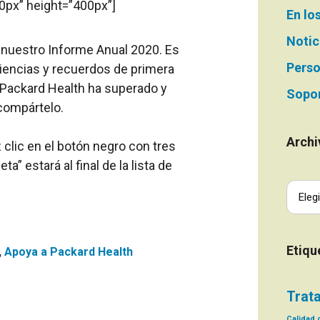
00px” height=”400px”]
En lo
Notic
a nuestro Informe Anual 2020. Es
Perso
riencias y recuerdos de primera
 Packard Health ha superado y
Sopor
 compártelo.
Archi
 clic en el botón negro con tres
a” estará al final de la lista de
Etiqu
,
Apoya a Packard Health
Trat
Calidad d