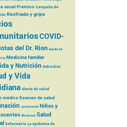
me anual
Premios
Campaña de
Resfriado y gripe
ión
ios
unitarios
COVID-
otas del Dr. Rion
Ayuda de
Medicina familiar
cia
da y Nutrición
Subsidios
ud y Vida
idiana
Alerta de salud
o médico
Examen de salud
nación
Niños y
Juneteenth
Salud
escentes
Medicaid
al
Enfermería
La epidemia de