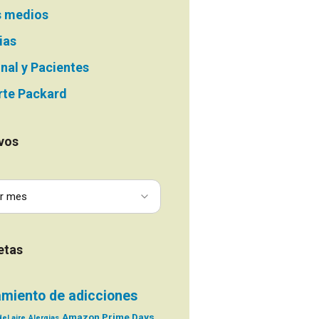
s medios
ias
nal y Pacientes
te Packard
vos
etas
amiento de adicciones
Amazon Prime Days
el aire
Alergias