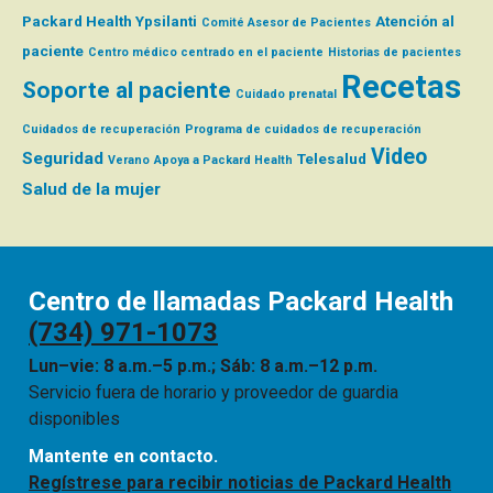
Packard Health Ypsilanti
Atención al
Comité Asesor de Pacientes
paciente
Centro médico centrado en el paciente
Historias de pacientes
Recetas
Soporte al paciente
Cuidado prenatal
Cuidados de recuperación
Programa de cuidados de recuperación
Video
Seguridad
Telesalud
Verano
Apoya a Packard Health
Salud de la mujer
Centro de llamadas Packard Health
(734) 971-1073
Lun–vie: 8 a.m.–5 p.m.; Sáb: 8 a.m.–12 p.m.
Servicio fuera de horario y proveedor de guardia
disponibles
Mantente en contacto.
Regístrese para recibir noticias de Packard Health