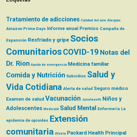
Tratamiento de adicciones
Calidad del aire
Alergias
Informe anual
Premios
Amazon Prime Days
Campaña de
Socios
Resfriado y gripe
Expansión
Comunitarios
COVID-19
Notas del
Dr. Rion
Medicina familiar
Ayuda de emergencia
Salud y
Comida y Nutrición
Subsidios
Vida Cotidiana
Seguro médico
Alerta de salud
Vacunación
Niños y
Examen de salud
Juneteenth
Salud Mental
Adolescentes
Enfermería
La
Medicaid
Extensión
epidemia de opioides
comunitaria
Packard Health Principal
Afuera