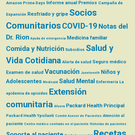
Informe anual
Premios
Amazon Prime Days
Campaña de
Socios
Resfriado y gripe
Expansión
Comunitarios
COVID-19
Notas del
Dr. Rion
Medicina familiar
Ayuda de emergencia
Salud y
Comida y Nutrición
Subsidios
Vida Cotidiana
Seguro médico
Alerta de salud
Vacunación
Niños y
Examen de salud
Juneteenth
Salud Mental
Adolescentes
Enfermería
La
Medicaid
Extensión
epidemia de opioides
comunitaria
Packard Health Principal
Afuera
Packard Health Ypsilanti
Atención al
Comité Asesor de Pacientes
paciente
Centro médico centrado en el paciente
Historias de pacientes
Recetas
Soporte al paciente