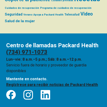
Cuidado prenatal
Cuidados de recuperación
Programa de cuidados de recuperación
Video
Seguridad
Telesalud
Verano
Apoya a Packard Health
Salud de la mujer
Centro de llamadas Packard Health
(734) 971-1073
Lun–vie: 8 a.m.–5 p.m.; Sáb: 8 a.m.–12 p.m.
Servicio fuera de horario y proveedor de guardia
disponibles
Mantente en contacto.
Regístrese para recibir noticias de Packard Health