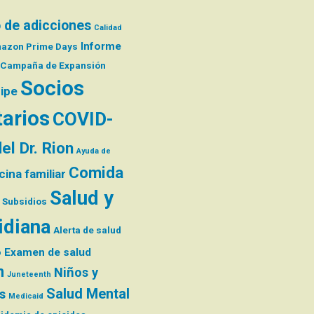
 de adicciones
Calidad
Informe
azon Prime Days
Campaña de Expansión
Socios
ripe
arios
COVID-
el Dr. Rion
Ayuda de
Comida
ina familiar
Salud y
Subsidios
idiana
Alerta de salud
o
Examen de salud
n
Niños y
Juneteenth
Salud Mental
s
Medicaid