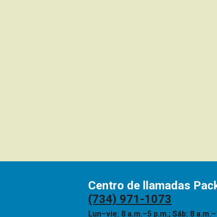
Centro de llamadas Pac
(734) 971-1073
Lun–vie: 8 a.m.–5 p.m.; Sáb: 8 a.m.–