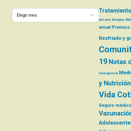
Tratamiento
Am
del aire
Alergias
anual
Premios
Resfriado y g
Comunit
19
Notas d
Medic
emergencia
y Nutrición
Vida Cot
Seguro médic
Vacunació
Adolescente