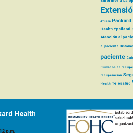
Enfermería
La e
Extensió
Packard 
Afuera
Health Ypsilanti
Atención al paci
el paciente
Historia
paciente
Cui
Cuidados de recupe
Segu
recuperación
Telesalud
Health
kard Health
Establecid
Salud Cali
organizaci
12 p.m.