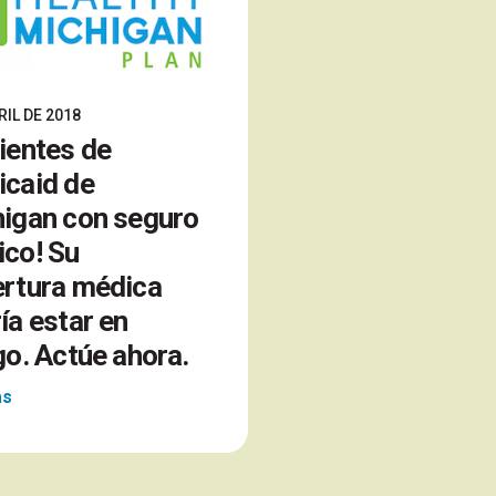
RIL DE 2018
ientes de
caid de
igan con seguro
co! Su
rtura médica
ía estar en
go. Actúe ahora.
as