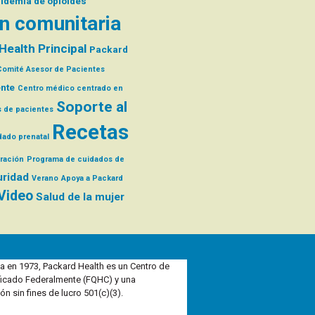
pidemia de opioides
n comunitaria
Health Principal
Packard
Comité Asesor de Pacientes
ente
Centro médico centrado en
Soporte al
s de pacientes
Recetas
dado prenatal
ración
Programa de cuidados de
ridad
Verano
Apoya a Packard
Video
Salud de la mujer
a en 1973, Packard Health es un Centro de
ficado Federalmente (FQHC) y una
ón sin fines de lucro 501(c)(3).