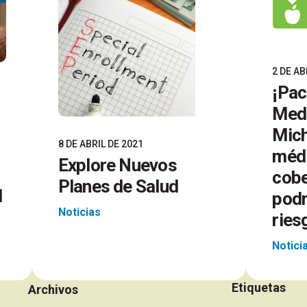
2 DE AB
¡Pac
Medi
Mich
8 DE ABRIL DE 2021
médi
Explore Nuevos
cobe
Planes de Salud
d
podr
Noticias
ries
Notici
Etiquetas
Archivos