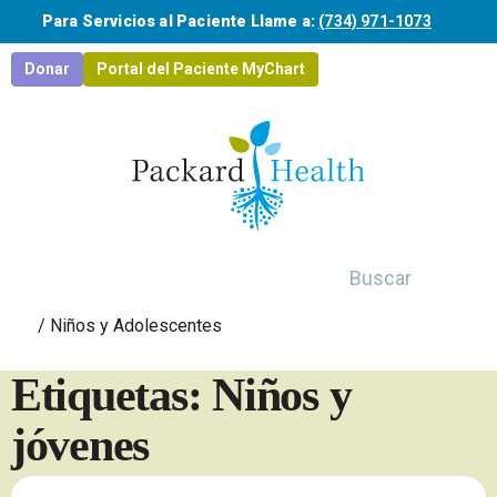
Saltar al contenido principal
Para Servicios al Paciente Llame a:
(734) 971-1073
Donar
Portal del Paciente MyChart
Buscar
/
Niños y Adolescentes
Etiquetas: Niños y
jóvenes