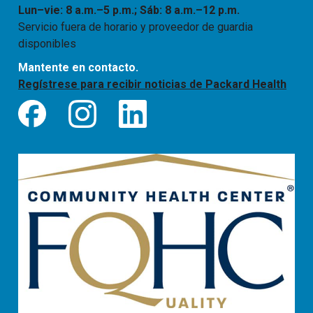
Lun–vie: 8 a.m.–5 p.m.; Sáb: 8 a.m.–12 p.m.
Servicio fuera de horario y proveedor de guardia
disponibles
Mantente en contacto.
Regístrese para recibir noticias de Packard Health