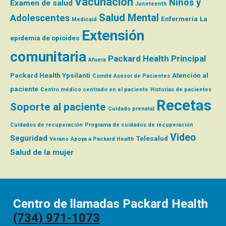
Vacunación
Niños y
Examen de salud
Juneteenth
Salud Mental
Adolescentes
Enfermería
La
Medicaid
Extensión
epidemia de opioides
comunitaria
Packard Health Principal
Afuera
Packard Health Ypsilanti
Atención al
Comité Asesor de Pacientes
paciente
Centro médico centrado en el paciente
Historias de pacientes
Recetas
Soporte al paciente
Cuidado prenatal
Cuidados de recuperación
Programa de cuidados de recuperación
Video
Seguridad
Telesalud
Verano
Apoya a Packard Health
Salud de la mujer
Centro de llamadas Packard Health
(734) 971-1073