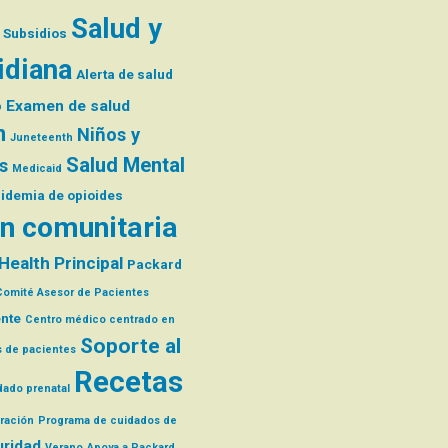
Salud y
Subsidios
idiana
Alerta de salud
o
Examen de salud
n
Niños y
Juneteenth
Salud Mental
s
Medicaid
pidemia de opioides
n comunitaria
Health Principal
Packard
Comité Asesor de Pacientes
ente
Centro médico centrado en
Soporte al
s de pacientes
Recetas
dado prenatal
ración
Programa de cuidados de
ridad
Verano
Apoya a Packard