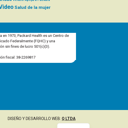
Video
Salud de la mujer
a en 1973, Packard Health es un Centro de
ficado Federalmente (FQHC) y una
ón sin fines de lucro 501(c)(3).
ción fiscal: 38-2269817
DISEÑO Y DESARROLLO WEB:
Q LTDA