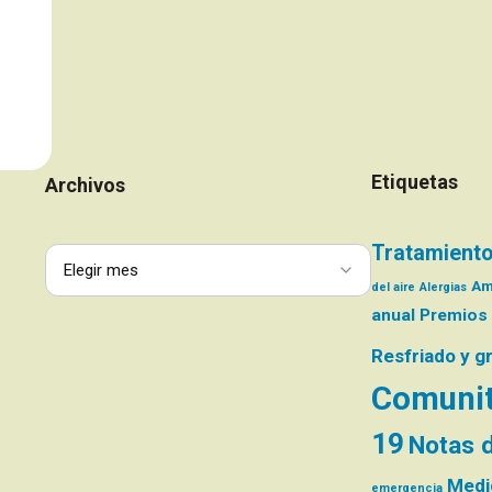
Etiquetas
Archivos
Tratamiento
Am
del aire
Alergias
anual
Premios
Resfriado y g
Comunit
19
Notas d
Medic
emergencia