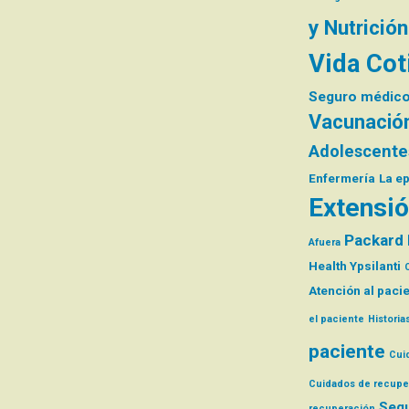
y Nutrición
Vida Cot
Seguro médic
Vacunació
Adolescente
Enfermería
La e
Extensió
Packard 
Afuera
Health Ypsilanti
Atención al paci
el paciente
Historia
paciente
Cui
Cuidados de recupe
Segu
recuperación