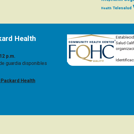
Telesalud
Health
kard Health
Establecid
Salud Cali
organizaci
12 p.m.
Identifica
 de guardia disponibles
e Packard Health