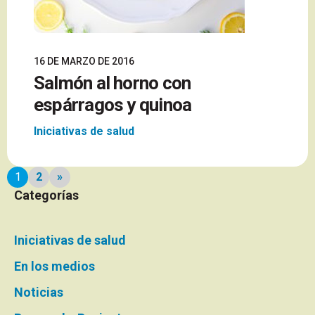
16 DE MARZO DE 2016
Salmón al horno con
espárragos y quinoa
Iniciativas de salud
Paginación
1
2
»
Página
Categorías
siguiente
de
noticias
Iniciativas de salud
En los medios
Noticias