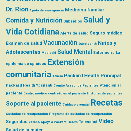
Dr. Rion
Medicina familiar
Ayuda de emergencia
Salud y
Comida y Nutrición
Subsidios
Vida Cotidiana
Seguro médico
Alerta de salud
Vacunación
Niños y
Examen de salud
Juneteenth
Salud Mental
Adolescentes
Enfermería
La
Medicaid
Extensión
epidemia de opioides
comunitaria
Packard Health Principal
Afuera
Packard Health Ypsilanti
Atención al
Comité Asesor de Pacientes
paciente
Centro médico centrado en el paciente
Historias de pacientes
Recetas
Soporte al paciente
Cuidado prenatal
Cuidados de recuperación
Programa de cuidados de recuperación
Video
Seguridad
Telesalud
Verano
Apoya a Packard Health
Salud de la mujer