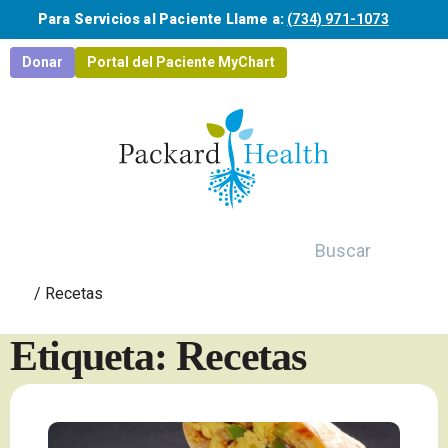
Saltar al contenido principal
Para Servicios al Paciente Llame a:
(734) 971-1073
Donar
Portal del Paciente MyChart
Buscar
/
Recetas
Etiqueta: Recetas