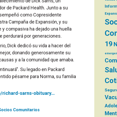
lecimiento de Dick Sarns, un
Infor
dor de Packard Health. Junto a su
Expans
esempeñó como Copresidente
Soc
estra Campaña de Expansión, y su
e y compasiva ha dejado una huella
Com
e perdurará por generaciones.
19
N
io, Dick dedicó su vida a hacer del
 mejor, donando generosamente su
emergen
 causas y a la comunidad que amaba.
Comi
Sal
ntinuará”. Su legado en Packard
entido pésame para Norma, su familia
Cot
Segur
/richard-sarns-obituary…
Vacu
Adol
Socios Comunitarios
Ment