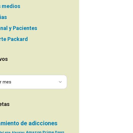
s medios
ias
nal y Pacientes
te Packard
vos
etas
amiento de adicciones
Amazon Prime Days
el aire
Alergias