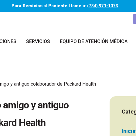
Para Servicios al Paciente Llame a:
(734) 971-1073
CIONES
SERVICIOS
EQUIPO DE ATENCIÓN MÉDICA
migo y antiguo colaborador de Packard Health
o amigo y antiguo
Categ
kard Health
Inici