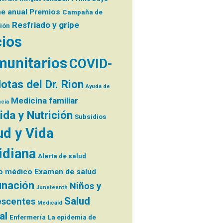
me anual
Premios
Campaña de
Resfriado y gripe
ión
ios
unitarios
COVID-
otas del Dr. Rion
Ayuda de
Medicina familiar
cia
da y Nutrición
Subsidios
ud y Vida
idiana
Alerta de salud
o médico
Examen de salud
nación
Niños y
Juneteenth
Salud
escentes
Medicaid
al
Enfermería
La epidemia de