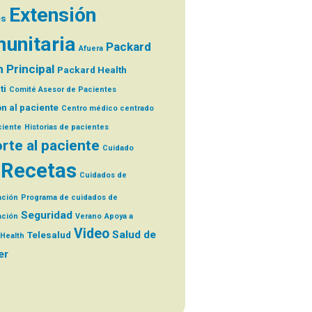
Extensión
es
unitaria
Packard
Afuera
 Principal
Packard Health
ti
Comité Asesor de Pacientes
n al paciente
Centro médico centrado
ciente
Historias de pacientes
rte al paciente
Cuidado
Recetas
Cuidados de
ación
Programa de cuidados de
Seguridad
ación
Verano
Apoya a
Video
Salud de
Telesalud
Health
er