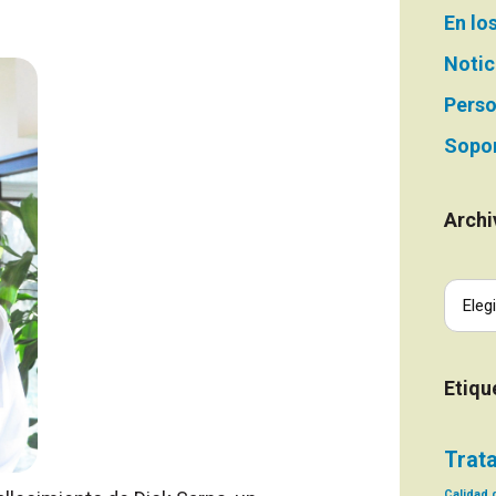
En lo
Notic
Perso
Sopor
Archi
Etiqu
Trat
Calidad d