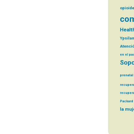
opioid
com
Health
Ypsilan
Atenció
en el pa
Sopo
prenatal
recuper
recuper
Packard 
la muj