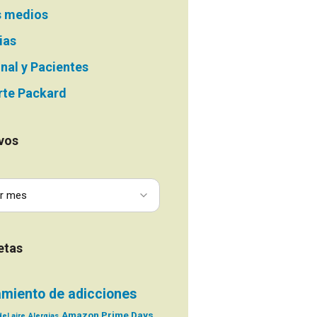
s medios
ias
nal y Pacientes
te Packard
vos
etas
amiento de adicciones
Amazon Prime Days
el aire
Alergias