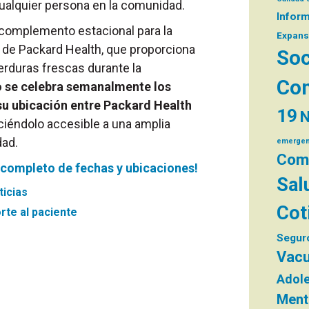
cualquier persona en la comunidad.
Infor
 complemento estacional para la
Expans
 de Packard Health, que proporciona
Soc
verduras frescas durante la
Com
 se celebra semanalmente los
su ubicación entre Packard Health
19
N
aciéndolo accesible a una amplia
ad.
emergen
Comi
 completo de fechas y ubicaciones!
Sal
ticias
Cot
rte al paciente
Segur
Vacu
Adol
Ment