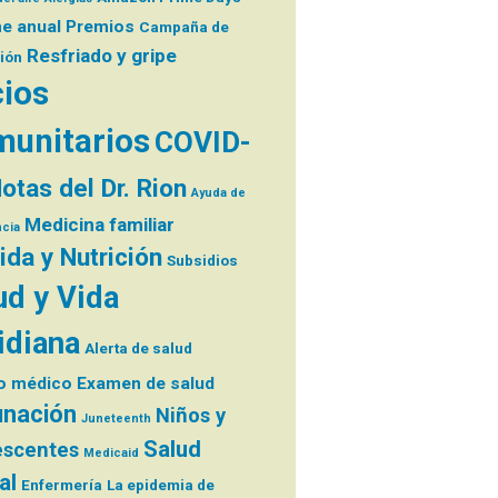
me anual
Premios
Campaña de
Resfriado y gripe
ión
ios
unitarios
COVID-
otas del Dr. Rion
Ayuda de
Medicina familiar
cia
da y Nutrición
Subsidios
ud y Vida
idiana
Alerta de salud
o médico
Examen de salud
nación
Niños y
Juneteenth
Salud
escentes
Medicaid
al
Enfermería
La epidemia de