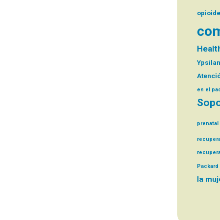
opioid
com
Health
Ypsilan
Atenció
en el pa
Sopo
prenatal
recuper
recuper
Packard 
la muj