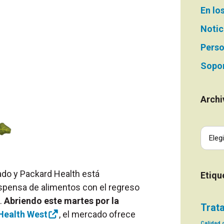
En lo
Notic
Perso
Sopor
Archi
do y Packard Health está
Etiqu
spensa de alimentos con el regreso
.
Abriendo este martes por la
Trat
Health West
, el mercado ofrece
Calidad d