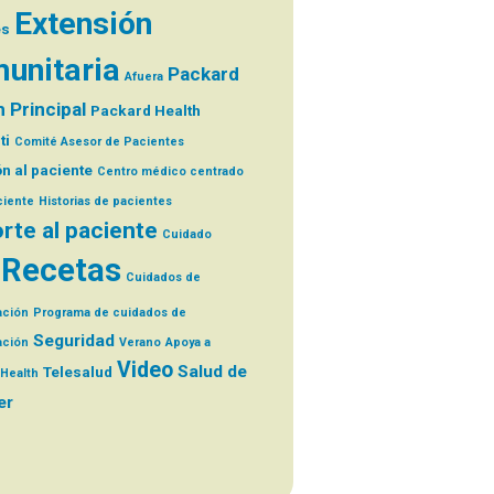
Extensión
es
unitaria
Packard
Afuera
 Principal
Packard Health
ti
Comité Asesor de Pacientes
n al paciente
Centro médico centrado
ciente
Historias de pacientes
rte al paciente
Cuidado
Recetas
Cuidados de
ación
Programa de cuidados de
Seguridad
ación
Verano
Apoya a
Video
Salud de
Telesalud
Health
er