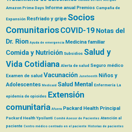
Informe anual
Premios
Amazon Prime Days
Campaña de
Socios
Resfriado y gripe
Expansión
Comunitarios
COVID-19
Notas del
Dr. Rion
Medicina familiar
Ayuda de emergencia
Salud y
Comida y Nutrición
Subsidios
Vida Cotidiana
Seguro médico
Alerta de salud
Vacunación
Niños y
Examen de salud
Juneteenth
Salud Mental
Adolescentes
Enfermería
La
Medicaid
Extensión
epidemia de opioides
comunitaria
Packard Health Principal
Afuera
Packard Health Ypsilanti
Atención al
Comité Asesor de Pacientes
paciente
Centro médico centrado en el paciente
Historias de pacientes